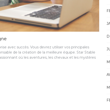
F
J
D
igne
ise avec succès. Vous devrez utiliser vos principales
J
onsable de la création de la meilleure équipe. Star Stable
passionnant où les aventures, les chevaux et les mystères
M
A
M
F