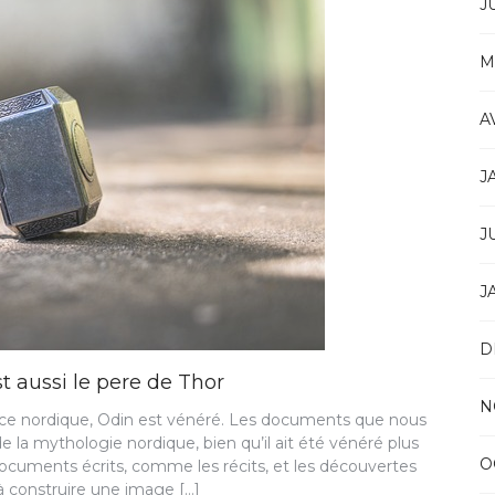
J
M
A
J
J
J
D
t aussi le pere de Thor
N
ce nordique, Odin est vénéré. Les documents que nous
la mythologie nordique, bien qu’il ait été vénéré plus
O
cuments écrits, comme les récits, et les découvertes
à construire une image […]