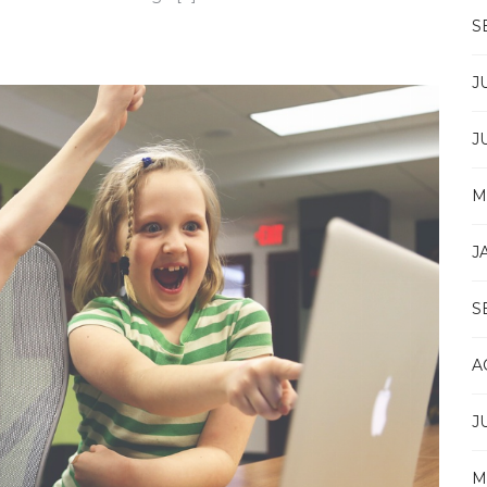
S
J
J
M
J
S
A
J
M