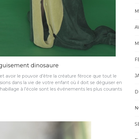
M
A
M
F
deguisement dinosaure
J
t avoir le pouvoir d’être la créature féroce que tout le
ons dans la vie de votre enfant où il doit se déguiser en
habillage à l’école sont les événements les plus courants
D
N
S