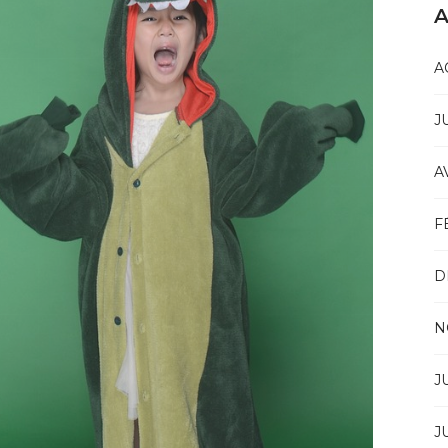
A
A
J
A
F
D
N
J
J