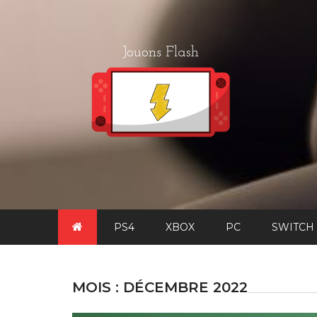
Skip
to
content
PS4
XBOX
PC
SWITCH
MOIS :
DÉCEMBRE 2022