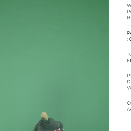
W
P
H
P
:
T
E
P
D
V
C
A