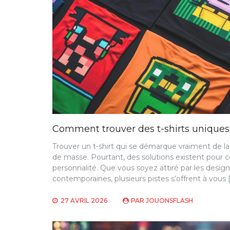
Comment trouver des t-shirts uniques
Trouver un t-shirt qui se démarque vraiment de la 
de masse. Pourtant, des solutions existent pour c
personnalité. Que vous soyez attiré par les design
contemporaines, plusieurs pistes s’offrent à vous 
27 AVRIL 2026
PAR
JOUONSFLASH