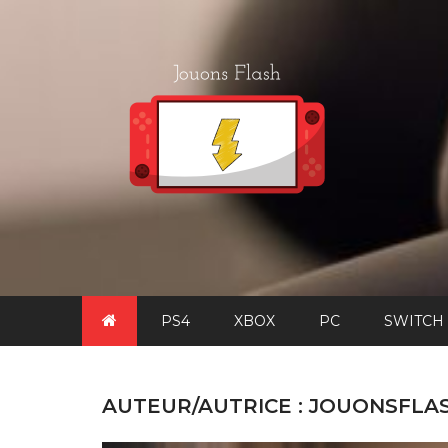
Skip
to
content
PS4
XBOX
PC
SWITCH
AUTEUR/AUTRICE :
JOUONSFLA