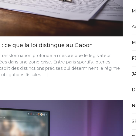
M
A
M
se : ce que la loi distingue au Gabon
 transformation profonde à mesure que le législateur
F
s dans une zone grise. Entre paris sportifs, loteries
 établit des distinctions précises qui déterminent le régime
J
 obligations fiscales […]
D
N
S