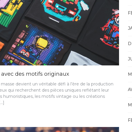
F
J
D
J
 avec des motifs originaux
M
masse devient un véritable défi à l’ère de la production
A
eux qui recherchent des pièces uniques reflétant leur
s humoristiques, les motifs vintage ou les créations
[…]
M
F