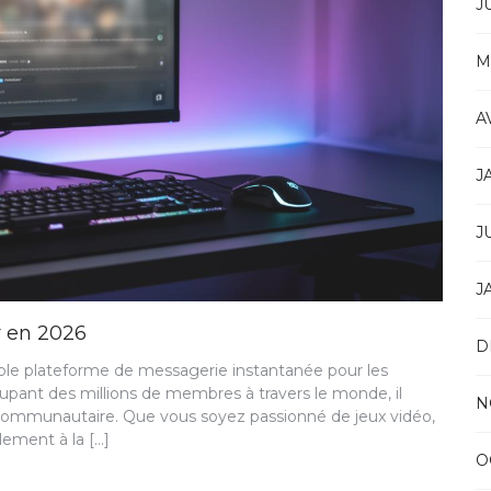
J
M
A
J
J
J
r en 2026
D
ple plateforme de messagerie instantanée pour les
oupant des millions de membres à travers le monde, il
N
communautaire. Que vous soyez passionné de jeux vidéo,
lement à la […]
O