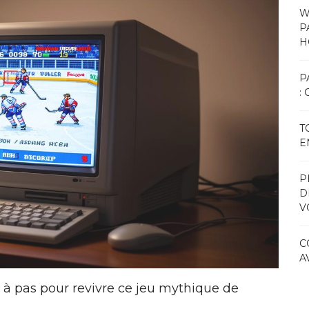
W
P
H
P
:
T
E
P
D
V
C
A
 à pas pour revivre ce jeu mythique de