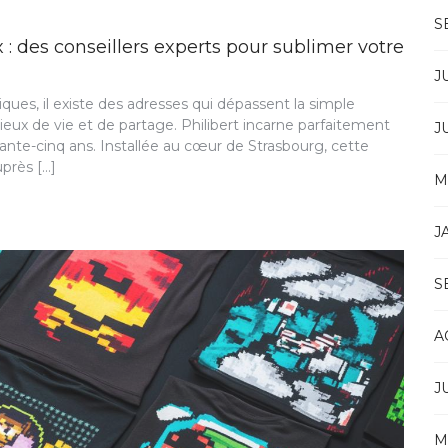
S
 : des conseillers experts pour sublimer votre
J
iques, il existe des adresses qui dépassent la simple
ieux de vie et de partage. Philibert incarne parfaitement
J
ante-cinq ans. Installée au cœur de Strasbourg, cette
uprès […]
M
J
S
A
J
M