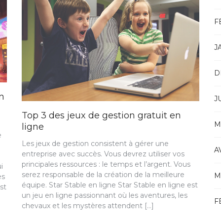
F
J
D
n
J
Top 3 des jeux de gestion gratuit en
M
ligne
e
Les jeux de gestion consistent à gérer une
A
entreprise avec succès. Vous devrez utiliser vos
principales ressources : le temps et l’argent. Vous
i
serez responsable de la création de la meilleure
M
es
équipe. Star Stable en ligne Star Stable en ligne est
st
un jeu en ligne passionnant où les aventures, les
F
chevaux et les mystères attendent […]