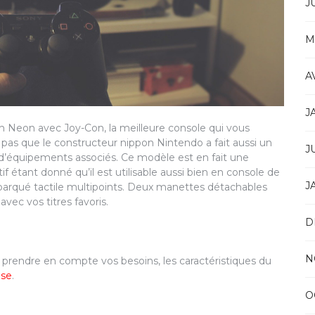
J
M
A
J
 Neon avec Joy-Con, la meilleure console qui vous
pas que le constructeur nippon Nintendo a fait aussi un
J
 d’équipements associés. Ce modèle est en fait une
 étant donné qu’il est utilisable aussi bien en console de
J
arqué tactile multipoints. Deux manettes détachables
vec vos titres favoris.
D
N
z prendre en compte vos besoins, les caractéristiques du
ose
.
O