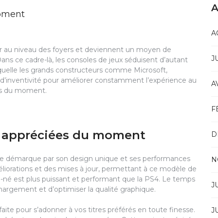
A
moment
A
ur au niveau des foyers et deviennent un moyen de
J
Dans ce cadre-là, les consoles de jeux séduisent d’autant
laquelle les grands constructeurs comme Microsoft,
d’inventivité pour améliorer constamment l’expérience au
A
les du moment.
F
us appréciées du moment
D
e se démarque par son design unique et ses performances
N
éliorations et des mises à jour, permettant à ce modèle de
né est plus puissant et performant que la PS4. Le temps
J
rgement et d’optimiser la qualité graphique.
faite pour s’adonner à vos titres préférés en toute finesse.
J