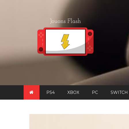
Skip
to
content
PS4
XBOX
PC
SWITCH