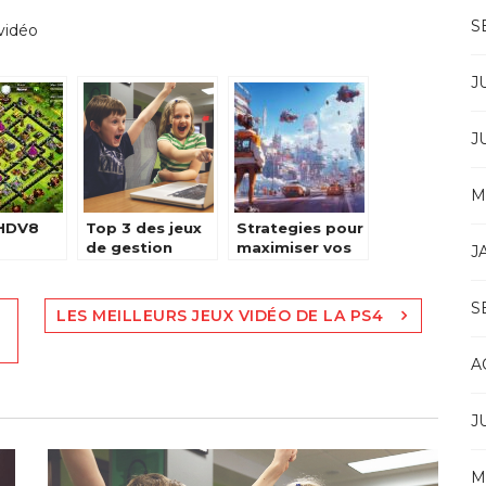
S
vidéo
J
J
M
 HDV8
Top 3 des jeux
Strategies pour
de gestion
maximiser vos
J
gratuit en ligne
gains en jouant
au Chicken
Road
S
LES MEILLEURS JEUX VIDÉO DE LA PS4
A
J
M