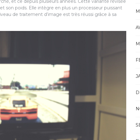
ché, et ce depuis plusieurs années. Cette variante révisée
 et son poids. Elle intègre en plus un processeur puissant
M
iveau de traitement d’image est très réussi grâce à sa
A
M
F
J
D
N
S