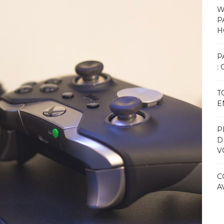
W
P
H
P
:
T
E
P
D
V
C
A