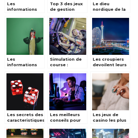
Les
Top 3 des jeux
Le dieu
informations
de gestion
nordique de la
essentielles sur
gratuit en ligne
guerre, Odin,
les mini-jeux
est aussi le
des casinos
pere de Thor
Les
Simulation de
Les croupiers
informations
course :
devoilent leurs
essentielles sur
comment ca
secrets :
le deguisement
marche ?
plongee dans
dinosaure
les coulisses
des tables de
jeux
Les secrets des
Les meilleurs
Les jeux de
caracteristiques
conseils pour
casino les plus
incontournables
acheter des
populaires
d’un casino en
materiaux de
ligne
gaming