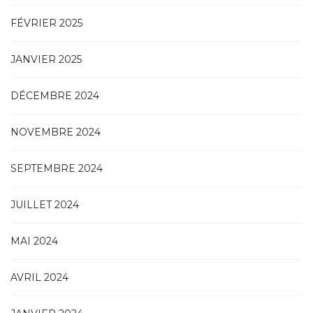
FÉVRIER 2025
JANVIER 2025
DÉCEMBRE 2024
NOVEMBRE 2024
SEPTEMBRE 2024
JUILLET 2024
MAI 2024
AVRIL 2024