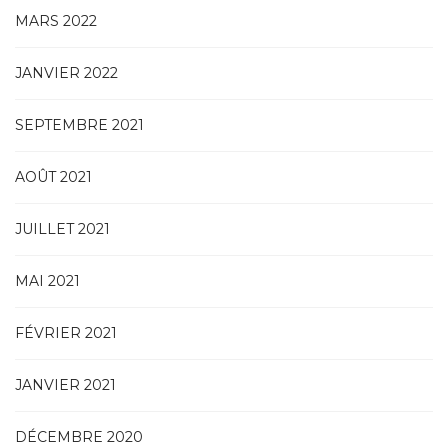
MARS 2022
JANVIER 2022
SEPTEMBRE 2021
AOÛT 2021
JUILLET 2021
MAI 2021
FÉVRIER 2021
JANVIER 2021
DÉCEMBRE 2020