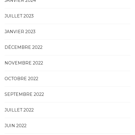
JANVIER 2024
JUILLET 2023
JANVIER 2023
DÉCEMBRE 2022
NOVEMBRE 2022
OCTOBRE 2022
SEPTEMBRE 2022
JUILLET 2022
JUIN 2022