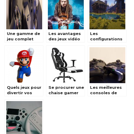
Une gamme de
Les avantages
Les
jeu complet
des jeux vidéo
configurations
pour le Switch
sur ordinateur!
sur PC Gamers
Quels jeux pour
Se procurer une
Les meilleures
divertir vos
chaise gamer
consoles de
enfants?
tout de suite
jeux du moment