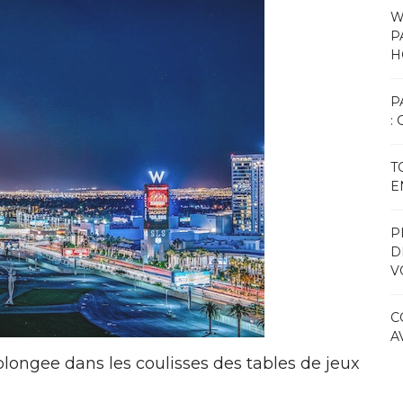
W
P
H
P
:
T
E
P
D
V
C
A
 plongee dans les coulisses des tables de jeux