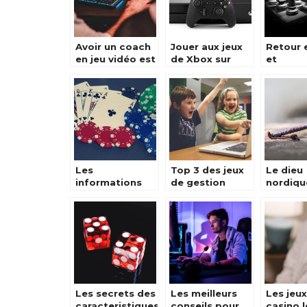
Avoir un coach
Jouer aux jeux
Retour 
en jeu vidéo est
de Xbox sur
et
bénéfique pour
votre
popular
les nouveaux
smartphone
digitale
gamers
d’echec
Les
Top 3 des jeux
Le dieu
informations
de gestion
nordiqu
essentielles sur
gratuit en ligne
guerre, 
les mini-jeux
est auss
des casinos
pere de
Les secrets des
Les meilleurs
Les jeu
caracteristiques
conseils pour
casino l