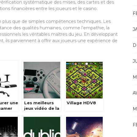
vérification systématique des mises, des cartes et des
ions financières entre les joueurs et le casino.
F
n plus que de simples compétences techniques. Les
tance des qualités humaines, comme l’empathie, la
J
essionnels les véritables maîtres du jeu. En développant
 ils parviennent à offrir aux joueurs une expérience de
D
J
M
A
urer une
Les meilleurs
Village HDV8
gamer
jeux vidéo de la
M
suite
PS4
F