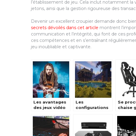
l’établissement de jeu. Cela inclut notamment la 
jetons, ainsi que la gestion rigoureuse des transact
Devenir un excellent croupier demande donc bie
secrets dévoilés dans cet article
montrent l’impor
communication et l’intégrité, qui font de ces prof
ces compétences et en s’entraînant régulièrement,
jeu inoubliable et captivante.
Les avantages
Les
Se proc
des jeux vidéo
configurations
chaise 
sur ordinateur!
sur PC Gamers
tout de 