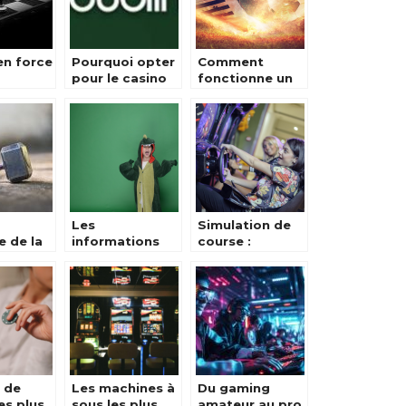
en force
Pourquoi opter
Comment
pour le casino
fonctionne un
isation
dublinbet ?
jeu de Fantasy
 du jeu
Football ?
Les
Simulation de
e de la
informations
course :
Odin,
essentielles sur
comment ca
i le
le deguisement
marche ?
 Thor
dinosaure
x de
Les machines à
Du gaming
es plus
sous les plus
amateur au pro