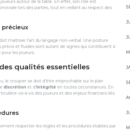
eurs autour de la table. En effet, son rôle est
S
iviale lors des parties, tout en veillant au respect des
J
 précieux
J
oit maîtriser l’art du langage non-verbal. Une posture
s précis et fluides sont autant de signes qui contribuent à
M
pour les joueurs.
 des qualités essentielles
J
 le croupier se doit d’être irréprochable sur le plan
S
de
discrétion
et d’
intégrité
en toutes circonstances. En
ticulière vis-à-vis des joueurs et des enjeux financiers liés
A
cédures
J
ictement respecter les règles et les procédures établies par
M