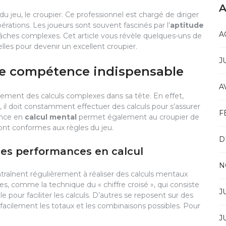
A
u jeu, le croupier. Ce professionnel est chargé de diriger
érations. Les joueurs sont souvent fascinés par l’
aptitude
A
âches complexes. Cet article vous révèle quelques-uns de
lles pour devenir un excellent croupier.
J
une compétence indispensable
A
idement des calculs complexes dans sa tête. En effet,
ns, il doit constamment effectuer des calculs pour s’assurer
F
ence en
calcul mental
permet également au croupier de
sont conformes aux règles du jeu.
D
ses performances en calcul
N
ntraînent régulièrement à réaliser des calculs mentaux
es, comme la technique du « chiffre croisé », qui consiste
J
e pour faciliter les calculs. D’autres se reposent sur des
ilement les totaux et les combinaisons possibles. Pour
J