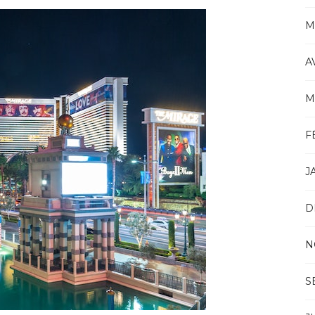
M
A
M
F
J
D
N
S