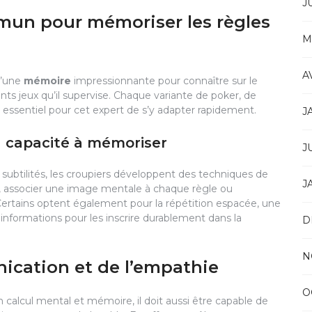
J
un pour mémoriser les règles
M
A
d’une
mémoire
impressionnante pour connaître sur le
nts jeux qu’il supervise. Chaque variante de poker, de
est essentiel pour cet expert de s’y adapter rapidement.
J
 capacité à mémoriser
J
 subtilités, les croupiers développent des techniques de
J
e, associer une image mentale à chaque règle ou
 Certains optent également pour la répétition espacée, une
informations pour les inscrire durablement dans la
D
N
ication et de l’empathie
O
calcul mental et mémoire, il doit aussi être capable de