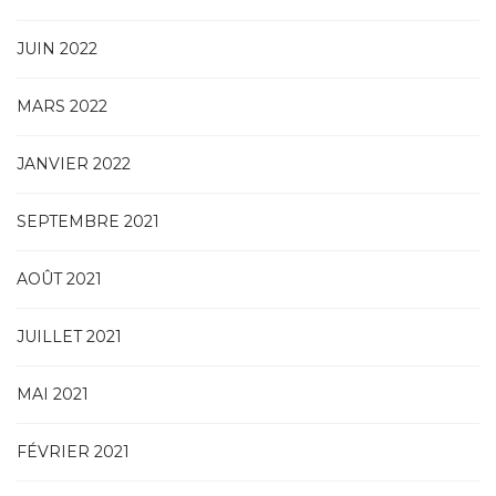
JUIN 2022
MARS 2022
JANVIER 2022
SEPTEMBRE 2021
AOÛT 2021
JUILLET 2021
MAI 2021
FÉVRIER 2021