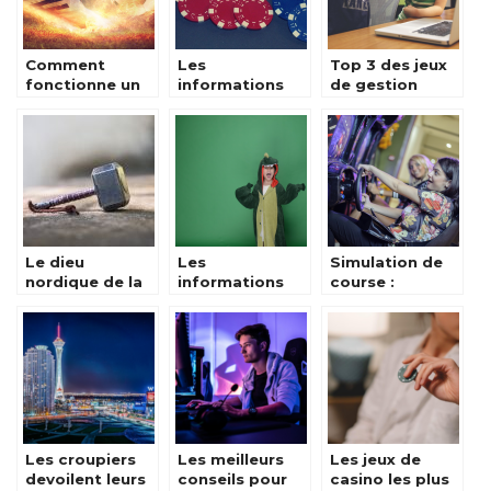
Comment
Les
Top 3 des jeux
fonctionne un
informations
de gestion
jeu de Fantasy
essentielles sur
gratuit en ligne
Football ?
les mini-jeux
des casinos
Le dieu
Les
Simulation de
nordique de la
informations
course :
guerre, Odin,
essentielles sur
comment ca
est aussi le
le deguisement
marche ?
pere de Thor
dinosaure
Les croupiers
Les meilleurs
Les jeux de
devoilent leurs
conseils pour
casino les plus