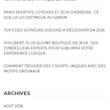
PARIS SPORTIFS, LOTERIES ET JEUX D’ADRESSE : CE
QUE LA LOI DISTINGUE AU GABON
TOP 5 DES SERVEURS DISCORD À DÉCOUVRIR EN 2026
PHILIBERT, PLUS QU’UNE BOUTIQUE DE JEUX : DES
CONSEILLERS EXPERTS POUR SUBLIMER VOTRE
EXPÉRIENCE LUDIQUE
COMMENT TROUVER DES T-SHIRTS UNIQUES AVEC DES
MOTIFS ORIGINAUX
ARCHIVES
AOÛT 2026