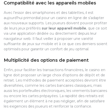
Compatibilité avec les appareils mobiles
Avec l’essor des smartphones et des tablettes, il est
aujourd’hui primordial pour un casino en ligne de s’adapter
aux nouveaux supports. Les joueurs doivent pouvoir profiter
de leurs jeux préférés
sur leur appareil mobile
, que ce soit
via une application dédiée ou directement depuis leur
navigateur web. Il faut veiller à proposer une variété
suffisante de jeux sur mobile et à ce que ces derniers soient
optimisés pour garantir un confort de jeu optimal.
Multiplicité des options de paiement
Enfin, pour faciliter les transactions financières, le casino en
ligne doit proposer un large choix d’options de dépôt et de
retrait. Les méthodes de paiement acceptées devront être
diversifiées, comme les cartes bancaires classiques, mais
aussi les portefeuilles électroniques, les virements bancaires
ou encore les cartes prépayées. La rapidité des retraits est
également un élément à ne pas négliger, afin de satisfaire
les exigences des joueurs et renforcer la confiance.