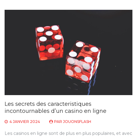
Les secrets des caracteristiques
incontournables d’un casino en ligne
4 JANVIER 2024
PAR
JOUONSFLASH
Les casinos en ligne sont de plus en plus populaires, et avec