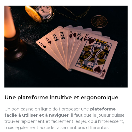
Une plateforme intuitive et ergonomique
Un bon casino en ligne doit proposer une
plateforme
facile à utiliser et à naviguer
. Il faut que le joueur puisse
trouver rapidement et facilement les jeux qui l’intéressent,
mais également accéder aisément aux différentes