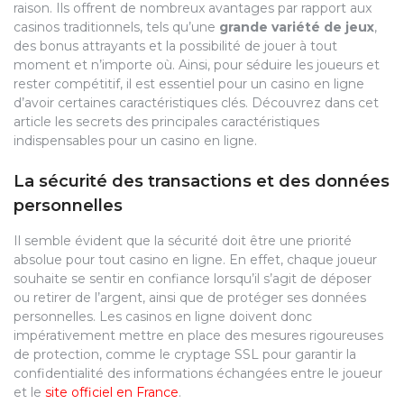
raison. Ils offrent de nombreux avantages par rapport aux
casinos traditionnels, tels qu’une
grande variété de jeux
,
des bonus attrayants et la possibilité de jouer à tout
moment et n’importe où. Ainsi, pour séduire les joueurs et
rester compétitif, il est essentiel pour un casino en ligne
d’avoir certaines caractéristiques clés. Découvrez dans cet
article les secrets des principales caractéristiques
indispensables pour un casino en ligne.
La sécurité des transactions et des données
personnelles
Il semble évident que la sécurité doit être une priorité
absolue pour tout casino en ligne. En effet, chaque joueur
souhaite se sentir en confiance lorsqu’il s’agit de déposer
ou retirer de l’argent, ainsi que de protéger ses données
personnelles. Les casinos en ligne doivent donc
impérativement mettre en place des mesures rigoureuses
de protection, comme le cryptage SSL pour garantir la
confidentialité des informations échangées entre le joueur
et le
site officiel en France
.