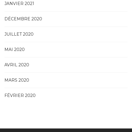
JANVIER 2021
DÉCEMBRE 2020
JUILLET 2020
MAI 2020
AVRIL 2020
MARS 2020
FÉVRIER 2020